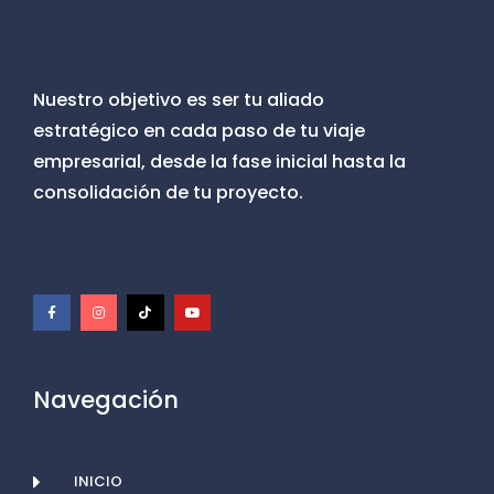
Nuestro objetivo es ser tu aliado
estratégico en cada paso de tu viaje
empresarial, desde la fase inicial hasta la
consolidación de tu proyecto.
F
I
T
Y
a
n
i
o
c
s
k
u
e
t
t
t
b
a
o
u
o
g
k
b
o
r
e
k
a
-
m
f
Navegación
INICIO